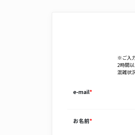
※ご入力
2時間
混雑状
e-mail
*
お名前
*