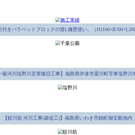
付きパラペットブロックの逆L擁壁使い。（H1100×B700×L2000
一級河川塩野川災害復旧工事】福島県伊達市梁川町字東塩野川
【鮫川筋 河川工事(築堤工)】福島県いわき市錦町御宝殿地内