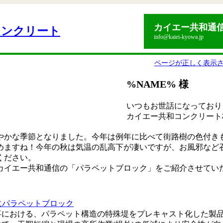
カイエー共和通
info@kaiei-kyowa.jp
ページが正しく表⽰
%NAME% 様
いつもお世話になっており
カイエー共和コンクリート
やかな季節となりました。今年は例年に比べて街路樹の色付き
めますね！今年の秋は気温の乱高下が凄いですが、お風邪など
ください。
カイエー共和通信の「パラペットブロック」をご紹介させてい
工事における、パラペット構造の特殊堤をプレキャスト化した製