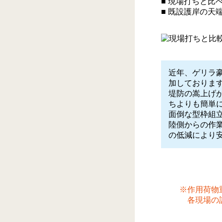
■ 現場打ちと比
■ 既設護岸の
近年、ゲリラ
加しておりま
堤防の嵩上げ
ちよりも簡単
面倒な型枠組
陸側からの作
の低減により
※作用荷物
各現場の設