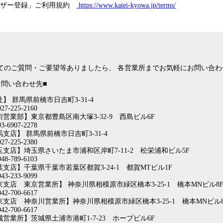
ーザー登録」ご利用規約
https://www.kaiei-kyowa.jp/terms/
てのご質問・ご要望等ありましたら、 各営業所までお気軽にお問い合わ
お問い合わせ先■
】 群馬県前橋市日吉町3-31-4
27-225-2160
営業部】東京都豊島区南大塚3-32-9 西島ビル6F
3-6907-2278
支店】 群馬県前橋市日吉町3-31-4
27-225-2380
玉支店】埼玉県さいたま市浦和区岸町7-11-2 松栄浦和ビル5F
48-789-6103
支店】千葉県千葉市若葉区都賀3-24-1 都賀MTビル1F
43-233-9099
京支店 東京営業所】 神奈川県相模原市緑区橋本3-25-1 橋本MNビル8
42-700-6617
京支店 神奈川営業所】神奈川県相模原市緑区橋本3-25-1 橋本MNビル8
42-700-6617
営業所】茨城県土浦市港町1-7-23 ホープビル6F