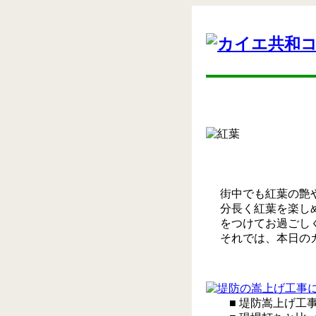
街中でも紅葉の艶
分長く紅葉を楽し
をつけてお過ごし
それでは、本日の
■ 堤防嵩上げ