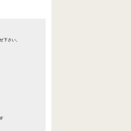
せ下さい。
F
F