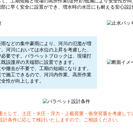
べて、工期短縮と現場の高所作業(堤外)の低減により安全性が
天端部に早く安全に設置ができ、増水時の水圧にも耐える安心設
豪雨などの集中豪雨により、河川の氾濫が増
す。河川においては水位の上昇を考慮した、
が必要です。パラペットブロックは、現場打
に既設護岸の天端部に設置できます。
立や撤去が不要で、工期の短縮になります。
業で施工できるので、河川内作業、高所作業
安全性が向上します。
重として、土圧・水圧・浮力・上載荷重・衝突荷重を考慮して
計条件に応じて検討いたしますので、ご相談ください。