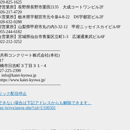
29-825-1625
野営業所】長野県長野市栗田2135 大成コートワンビル2F
26-217-4720
営業所】栃木県宇都宮市元今泉4-8-22 DS宇都宮ビル2F
28-632-0288
梨営業所】山梨県甲府市丸の内3-32-12 甲府ニッセイスカイビル9F
55-244-6182
台営業所】宮城県仙台市青葉区立町1-3 広瀬通東武ビル6F
22-212-3252
------------------------------------------
共和コンクリート株式会社(本社)
17
橋市日吉町３丁目３１−４
27-225-2390
 info@kaiei-kyowa.jp
tps://www.kaiei-kyowa.jp/
------------------------------------------
リック配信停止
できない場合は下記アドレスからも解除できます。
gzn.jp/sys/unreg.php?cid=U106501