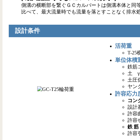
側溝の横断部を繋ぐＧＣカルバートは側溝本体と同
比べて、最大流量時でも流量を落とすことなく排水
設計条件
活荷重
T-2
単位体積
鉄筋コ
土 γ
土圧係
ヤン
許容応力
コン
設計基
許容曲
許容せ
鉄 筋 
許容引