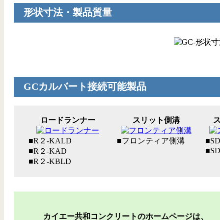
形状寸法・製品質量
GCカルバート接続可能製品
ロードランナー
スリット側溝
■R２-KALD
■フロンティア側溝
■S
■SD
■R２-KAD
■R２-KBLD
カイエー共和コンクリートのホームページは、